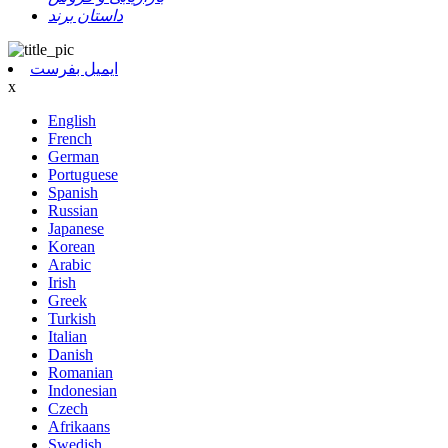
داستان برند
ایمیل بفرست
x
English
French
German
Portuguese
Spanish
Russian
Japanese
Korean
Arabic
Irish
Greek
Turkish
Italian
Danish
Romanian
Indonesian
Czech
Afrikaans
Swedish