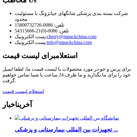
Us
مخاطب
شرکت بسته بندی پزشکی شانگهای جیانژونگ با مسئولیت
محدود
تلفن: 0086-15800732726
تلفن: 0086-(0)21-54315666
cherry@mpackchina.com
پست الکترونیک:
info@mpackchina.com
پست الکترونیک:
استعلام
برای لیست قیمت
برای پرس و جو در مورد محصولات یا لیست قیمت ما، لطفا ایمیل
خود را برای ما بگذارید و ما ظرف 24 ساعت با شما تماس خواهیم
گرفت.
استعلام لیست قیمت
آخرین
اخبار
تجهیزات بین المللی بیمارستانی و پزشکی ...