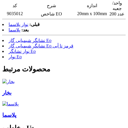
واحد/
اندازه
شرح
کد
جعبه
9035012
20mm x 100mm
200 عدد
شاخص EO
قبلی:
نوار پلاسما
بعد:
پلاسما
نشانگر شیمیایی گاز Eo
نشانگر شیمیایی گاز Eo قرمز تا آبی
نوار نشانگر Eo
نوار Eo
محصولات مرتبط
بخار
پلاسما