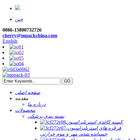
چین
0086-15800732726
cherry@mpackchina.com
English
صفحه اصلی
مقدمه
درباره ما
محصولات
بسته بندی پزشکی
کیسه کاغذی استریلیزاسیون
قرقره های استریلیزاسیون،
چسبانده شده، مهر و موم حرارتی
قرقره های استریلیزاسیون، صاف،