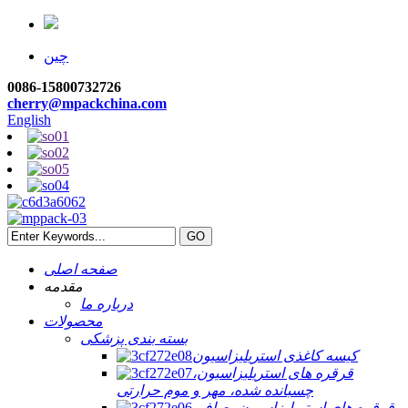
چین
0086-15800732726
cherry@mpackchina.com
English
صفحه اصلی
مقدمه
درباره ما
محصولات
بسته بندی پزشکی
کیسه کاغذی استریلیزاسیون
قرقره های استریلیزاسیون،
چسبانده شده، مهر و موم حرارتی
قرقره های استریلیزاسیون، صاف،