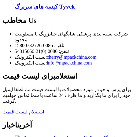
کیسه های سربرگ Tyvek
Us
مخاطب
شرکت بسته بندی پزشکی شانگهای جیانژونگ با مسئولیت
محدود
تلفن: 0086-15800732726
تلفن: 0086-(0)21-54315666
cherry@mpackchina.com
پست الکترونیک:
info@mpackchina.com
پست الکترونیک:
استعلام
برای لیست قیمت
برای پرس و جو در مورد محصولات یا لیست قیمت ما، لطفا ایمیل
خود را برای ما بگذارید و ما ظرف 24 ساعت با شما تماس خواهیم
گرفت.
استعلام لیست قیمت
آخرین
اخبار