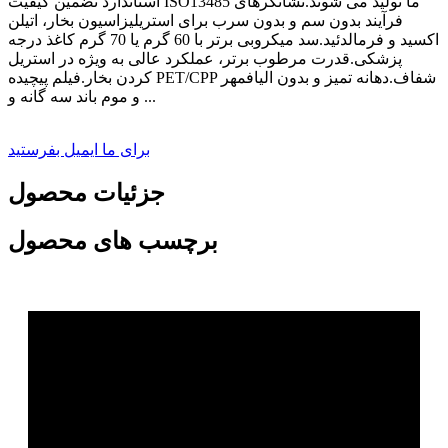
استاندارد تضمین کیفیت ISO13485 ما تولید می شوند.نشانگرهای
فرآیند بدون سم و بدون سرب برای استریلیزاسیون بخار، اتیلن
اکسید و فرمالدئید.سد میکروبی برتر با 60 گرم یا 70 گرم کاغذ درجه
پزشکی.قدرت مرطوب برتر، عملکرد عالی به ویژه در استریل
کردن بخار.فیلم پیچیده PET/CPP شفاف.دهانه تمیز و بدون الیافمهر
و موم باند سه گانه و ...
برای ما ایمیل بفرستید
جزئیات محصول
برچسب های محصول