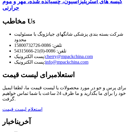
کیسه های استریلیزاسیون، چسبانده شده، مهر و موم
حرارتی
Us
مخاطب
شرکت بسته بندی پزشکی شانگهای جیانژونگ با مسئولیت
محدود
تلفن: 0086-15800732726
تلفن: 0086-(0)21-54315666
cherry@mpackchina.com
پست الکترونیک:
info@mpackchina.com
پست الکترونیک:
استعلام
برای لیست قیمت
برای پرس و جو در مورد محصولات یا لیست قیمت ما، لطفا ایمیل
خود را برای ما بگذارید و ما ظرف 24 ساعت با شما تماس خواهیم
گرفت.
استعلام لیست قیمت
آخرین
اخبار