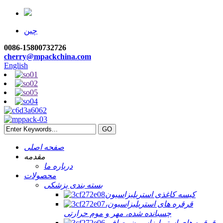
چین
0086-15800732726
cherry@mpackchina.com
English
صفحه اصلی
مقدمه
درباره ما
محصولات
بسته بندی پزشکی
کیسه کاغذی استریلیزاسیون
قرقره های استریلیزاسیون،
چسبانده شده، مهر و موم حرارتی
قرقره های استریلیزاسیون، صاف،