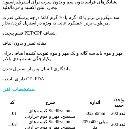
نشانگرهای فرآیند بدون سم و بدون سرب برای استریلیزاسیون
بخار، اتیلن اکسید و فرمالدئید.
سد میکروبی برتر با 60 گرم یا 70 گرم کاغذ درجه پزشکی.قدرت
مرطوب برتر، عملکرد عالی به ویژه در استریل کردن بخار.
فیلم پیچیده PET/CPP شفاف.
دهانه تمیز و بدون الیاف
مهر و موم باند سه گانه و یک مهر و موم تقویت کننده اضافی برای
یکپارچگی بسته بندی بالاتر.
ماندگاری 1 سال پس از استریل شدن
دارای تاییدیه CE، FDA.
مشخصات فنی:
واحد/
اندازه
شرح
کد
جعبه
کیسه های Sterlilzation،
200 عدد
50x250mm
1101
مسطح، مهر و موم حرارتی
205x400 میلی
کیسه های Sterlilzation،
200 عدد
1102
متر
مسطح، مهر و موم حرارتی