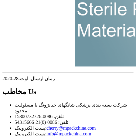
زمان ارسال: اوت-28-2020
Us
مخاطب
شرکت بسته بندی پزشکی شانگهای جیانژونگ با مسئولیت
محدود
تلفن: 0086-15800732726
تلفن: 0086-(0)21-54315666
cherry@mpackchina.com
پست الکترونیک:
info@mpackchina.com
پست الکترونیک: