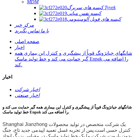
MDM
کیسه های سربرگ Tyvek
کیسه نفس میانی
کیسه های فویل آلومینیومی
مرکز خبر
با ما تماس بگیرید
صفحه اصلی
اخبار
شانگهای جیانژونگ قویاً از پیشگیری و کنترل این بیماری همه
گیر حمایت می کند و خط تولید ماسک Enpak را اضافه می
کند.
اخبار
اخبار شرکت
اخبار صنعتی
شانگهای جیانژونگ قویاً از پیشگیری و کنترل این بیماری همه گیر حمایت می کند و
خط تولید ماسک Enpak را اضافه می کند.
Shanghai Jianzhong یک شرکت متخصص در تولید محصولات
کنترل حسی است.پس از تجربه غسل ​​تعمید اپیدمی جدید تاج، جنگ
بدون باروت، شرکت ما یک خط تولید ماسک در مقیاس بزرگ ایجاد