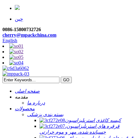
چین
0086-15800732726
cherry@mpackchina.com
English
صفحه اصلی
مقدمه
درباره ما
محصولات
بسته بندی پزشکی
کیسه کاغذی استریلیزاسیون
قرقره های استریلیزاسیون،
چسبانده شده، مهر و موم حرارتی
قرقره های استریلیزاسیون، صاف،