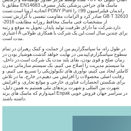
مطابق با EN14683 ماسک های جراحی پزشکی یکبار مصرف
اتحادیه اروپا است.تست PONY Puni راندمان فیلتراسیون 99٪ را
صادر کرد و الزامات مقاومت تنفسی با گزارش تست GB T 32610
-2016 از مشخصات فنی ماسک محافظ روزانه مطابقت
دارد.شرکت ما دارای ظرفیت تولید پایدار، تحویل به موقع و رتبه
اعتباری A برای چندین سال است.این یک شرکت با همکاری طولانی
مدت است.
در طول راه، ما سپاسگزاریم.من از حمایت و کمک رهبران در تمام
سطوح سپاسگزارم.اپیدمی در نهایت خواهد گذشت.هوشیار بودن در
زمان صلح و قوی بودن، بقای بلند مدت یک شرکت است.در داخل،
ما سیستم مدیریت را اصلاح می کنیم، یک سیستم سازمانی مدرن
کاملتر ایجاد می کنیم، نوآوری های تکنولوژیکی را تسریع می کنیم، و
رقابت اصلی محصولات را افزایش می دهیم.در خارج، ما در تلاش
برای شکستن انحصارات فناوری خارجی و موانع تجاری، و افزایش
شهرت بین المللی و شهرت برندهای ملی هستیم به همین دلیل،
امیدوارم که ماسک های برند Enpak در سراسر جهان فروش خوبی
داشته باشند.