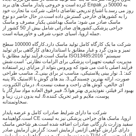
کرده است و خروجی پایدار ماسک های برند Enpak به 50000 در
روز می رسد.با اشباع تدریجی تقاضای داخلی، شرکت ما تجارت خود
را به کشورهای خارجی گسترش داده است.در حال حاضر دو نوع
ماسک صادر می شود: ماسک بهداشتی یکبار مصرف و ماسک
جراحی پزشکی.کشورهای صادراتی شامل بیش از 50 کشور از
جمله اروپا، آسیای جنوب شرقی و خاورمیانه است.
شرکت ما یک کارگاه کامل تولید ماسک دارد.کارگاه 100000 سطح
تمیز و بدون گرد و غبار مطابق با استانداردهای کارگاهی برای تولید
ماسک است.فرآیند تولید مطابق با ISO13485:2016 "سیستم
مدیریت کیفیت تجهیزات پزشکی برای الزامات نظارتی" است.شش
فرآیند اصلی باعث می شود که ویروس بتواند از مزایای زیر استفاده
کند: 1. نوار بینی پلاستیکی، مناسب تر برای بینی.2. مناسب طراحی
صورت، ارائه بهترین چسبندگی.3. بند های گوش با الاستیک بالا پنبه
ای خالص، گوش های راحت و سفت نیست.4. درمان الکتروت،
بهبود اثر فیلتر، نفوذپذیری بهتر هوا.5. فیبر فوق العاده مواد سازگار با
پوست، ملایم و غیر تحریک کننده.6. لبه بدون درز، زیبا و
سخاوتمندانه.
شرکت ما دارای شرایط صادرات کامل و عرضه پایدار
است.گواهینامه CE اروپا، ماسک های جراحی پزشکی نیز به لیست
سفید وزارت بازرگانی صادرات اضافه شده است.هر شاخص ماسک
دارای گزارش گواهی آژانس آزمایش است: گزارش آزمایش صادر
شده توسط مرکز صدور گواهینامه و آزمایش TUV آلمان جنوبی که